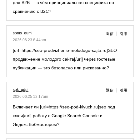
для B2B — в чём принципиальная специфика по
сравнению с B2C?
spms_euml
返信
引用
2026.06.23 8:44am
[url=https://seo-prodvizhenie-molodogo-sajta.ru]SEO
продвижение молодого сайта[/url] через гостевые
публикации — это безопасно или рискованно?
spk_qdpi
返信
引用
2026.06.25 12:17am
Включает ли [url=https://seo-pod-klyuch.ru]seo под
ключ[/url] работу с Google Search Console и
Яндекс.Вебмастером?