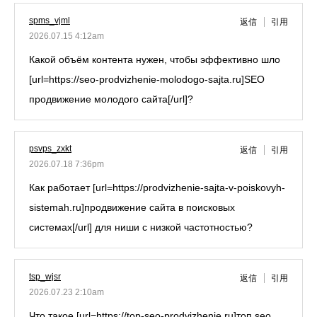
spms_vjml
返信
引用
2026.07.15 4:12am
Какой объём контента нужен, чтобы эффективно шло
[url=https://seo-prodvizhenie-molodogo-sajta.ru]SEO
продвижение молодого сайта[/url]?
psvps_zxkt
返信
引用
2026.07.18 7:36pm
Как работает [url=https://prodvizhenie-sajta-v-poiskovyh-
sistemah.ru]продвижение сайта в поисковых
системах[/url] для ниши с низкой частотностью?
tsp_wjsr
返信
引用
2026.07.23 2:10am
Что такое [url=https://top-seo-prodvizhenie.ru]топ seo