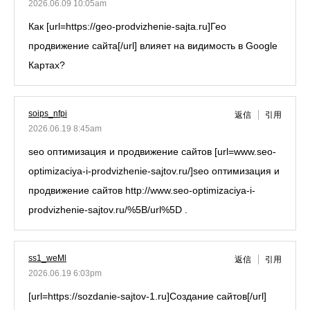
2026.06.09 10:05am
Как [url=https://geo-prodvizhenie-sajta.ru]Гео
продвижение сайта[/url] влияет на видимость в Google
Картах?
soips_nfpi
返信
引用
2026.06.19 8:45am
seo оптимизация и продвижение сайтов [url=www.seo-
optimizaciya-i-prodvizhenie-sajtov.ru/]seo оптимизация и
продвижение сайтов
http://www.seo-optimizaciya-i-
prodvizhenie-sajtov.ru/%5B/url%5D
.
ss1_weMl
返信
引用
2026.06.19 6:03pm
[url=https://sozdanie-sajtov-1.ru]Создание сайтов[/url]