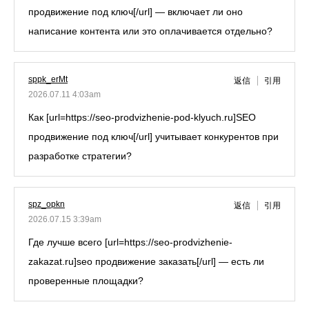
продвижение под ключ[/url] — включает ли оно
написание контента или это оплачивается отдельно?
sppk_erMt
返信
引用
2026.07.11 4:03am
Как [url=https://seo-prodvizhenie-pod-klyuch.ru]SEO
продвижение под ключ[/url] учитывает конкурентов при
разработке стратегии?
spz_opkn
返信
引用
2026.07.15 3:39am
Где лучше всего [url=https://seo-prodvizhenie-
zakazat.ru]seo продвижение заказать[/url] — есть ли
проверенные площадки?