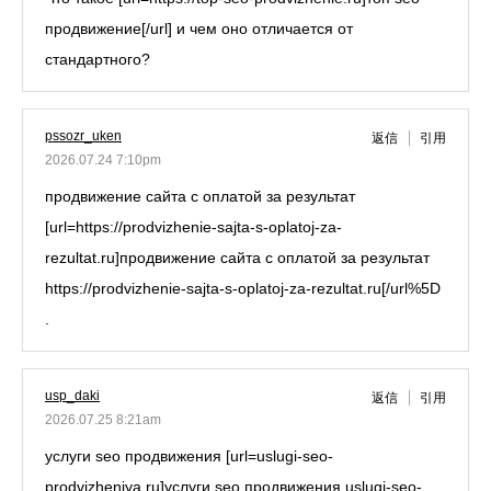
продвижение[/url] и чем оно отличается от
стандартного?
pssozr_uken
返信
引用
2026.07.24 7:10pm
продвижение сайта с оплатой за результат
[url=https://prodvizhenie-sajta-s-oplatoj-za-
rezultat.ru]продвижение сайта с оплатой за результат
https://prodvizhenie-sajta-s-oplatoj-za-rezultat.ru[/url%5D
.
usp_daki
返信
引用
2026.07.25 8:21am
услуги seo продвижения [url=uslugi-seo-
prodvizheniya.ru]услуги seo продвижения uslugi-seo-