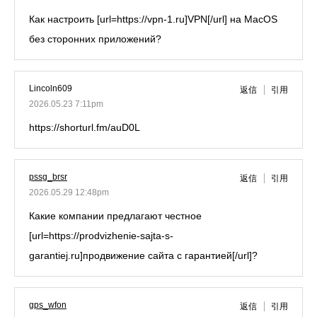
Как настроить [url=https://vpn-1.ru]VPN[/url] на MacOS
без сторонних приложений?
Lincoln609
返信
引用
2026.05.23 7:11pm
https://shorturl.fm/auD0L
pssg_brsr
返信
引用
2026.05.29 12:48pm
Какие компании предлагают честное
[url=https://prodvizhenie-sajta-s-
garantiej.ru]продвижение сайта с гарантией[/url]?
gps_wfon
返信
引用