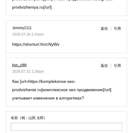
prodvizheniya.ru[/url] .
Jeremy2111
返信
引用
2026.07.26 2:24am
https://shorturl.fm/cNyWv
ksp_clMr
返信
引用
2026.07.31 1:28am
Как [url=https://kompleksnoe-seo-
prodvizhenie.ru]комплексное seo продвижение[/url]
учитывает изменения в алгоритмах?
名前（例：山田 太郎）