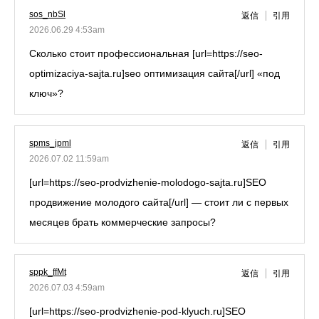
sos_nbSl
返信
引用
2026.06.29 4:53am
Сколько стоит профессиональная [url=https://seo-
optimizaciya-sajta.ru]seo оптимизация сайта[/url] «под
ключ»?
spms_jpml
返信
引用
2026.07.02 11:59am
[url=https://seo-prodvizhenie-molodogo-sajta.ru]SEO
продвижение молодого сайта[/url] — стоит ли с первых
месяцев брать коммерческие запросы?
sppk_ffMt
返信
引用
2026.07.03 4:59am
[url=https://seo-prodvizhenie-pod-klyuch.ru]SEO