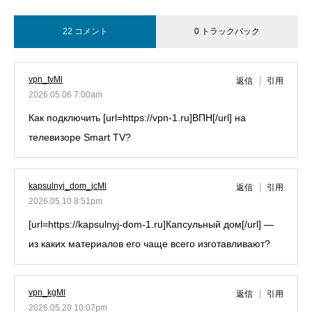
22 コメント
0 トラックバック
vpn_tvMl
返信
引用
2026.05.06 7:00am
Как подключить [url=https://vpn-1.ru]ВПН[/url] на
телевизоре Smart TV?
kapsulnyj_dom_jcMl
返信
引用
2026.05.10 8:51pm
[url=https://kapsulnyj-dom-1.ru]Капсульный дом[/url] —
из каких материалов его чаще всего изготавливают?
vpn_kgMl
返信
引用
2026.05.20 10:07pm